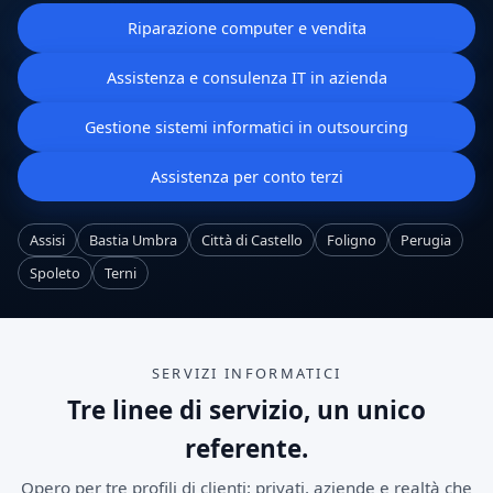
Riparazione computer e vendita
Assistenza e consulenza IT in azienda
Gestione sistemi informatici in outsourcing
Assistenza per conto terzi
Assisi
Bastia Umbra
Città di Castello
Foligno
Perugia
Spoleto
Terni
SERVIZI INFORMATICI
Tre linee di servizio, un unico
referente.
Opero per tre profili di clienti: privati, aziende e realtà che