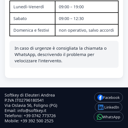
Lunedì–Venerdì
09:00 – 19:00
Sabato
09:00 – 12:30
Domenica e festivi
non operativo, salvo accordi
In caso di urgenze è consigliata la chiamata o
WhatsApp, descrivendo il problema per
velocizzare l’intervento.
Softkey di Eleuteri Andrea
Facebook
P.IVA IT02796180541
Via Oslavia 56, Foligno (PG)
LinkedIn
Email:
info@softkey.it
Telefono:
+39 0742 773726
WhatsApp
Mobile:
+39 392 500 2525